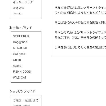
キャリーバッグ
それで当初私共は生のグリーントライ
暑さ対策
ですが生で配合しようとするとどうし
セール
そこは現代の犬を野生の肉食動物と同
取り扱いブランド
そうなのであればグリーントライプと
SCHECKER
それが野草、野菜、果物等を発酵させ
Doggy bed
より自然に近づけるため独自の製法に
K9 Natural
ziwi peak
Orijen
Acana
FISH 4 DOGS
WILD CAT
ショッピングガイド
ご注文・お届けまで