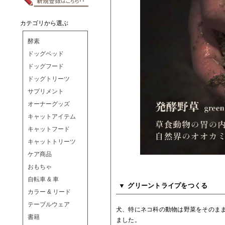
カテゴリから選ぶ
酵素
ドッグベッド
ドッグフード
ドッグトリーツ
サプリメント
オーナーグッズ
キャットアイテム
キャットフード
キャットトリーツ
ケア商品
おもちゃ
自転車 & 車
グリーントライプをつくる
カラー & リード
テーブルウェア
犬、特にネコ科の動物は野菜をそのま
書籍
ました。