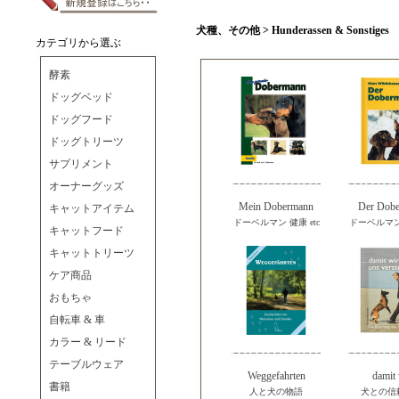
犬種、その他 > Hunderassen & Sonstiges
カテゴリから選ぶ
酵素
ドッグベッド
ドッグフード
ドッグトリーツ
サプリメント
オーナーグッズ
Mein Dobermann
Der Dob
キャットアイテム
ドーベルマン 健康 etc
ドーベルマン 
キャットフード
キャットトリーツ
ケア商品
おもちゃ
自転車 & 車
カラー & リード
テーブルウェア
Weggefahrten
damit 
書籍
人と犬の物語
犬との信