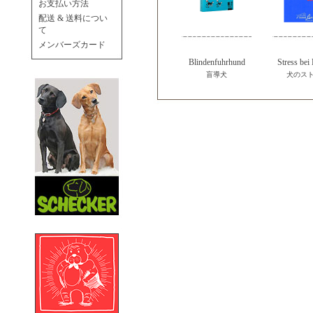
お支払い方法
配送 & 送料につい
て
メンバーズカード
Blindenfuhrhund
Stress bei
盲導犬
犬のス