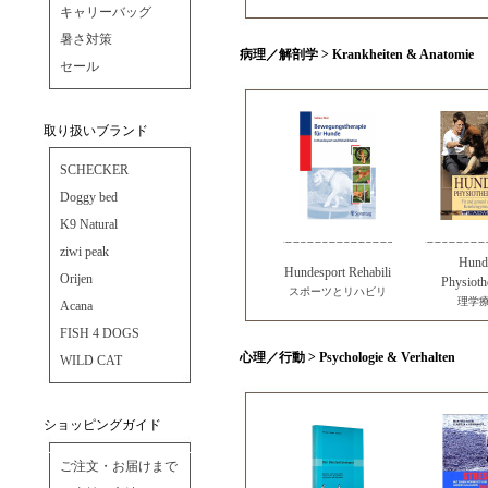
キャリーバッグ
暑さ対策
病理／解剖学 > Krankheiten & Anatomie
セール
取り扱いブランド
SCHECKER
Doggy bed
K9 Natural
ziwi peak
Hund
Hundesport Rehabili
Orijen
Physioth
スポーツとリハビリ
理学
Acana
FISH 4 DOGS
心理／行動 > Psychologie & Verhalten
WILD CAT
ショッピングガイド
ご注文・お届けまで