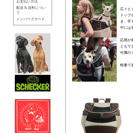
お支払い方法
配送 & 送料につい
広々と
て
トップ
メンバーズカード
き、手
中には
応用が
ともで
付属の
軽量で