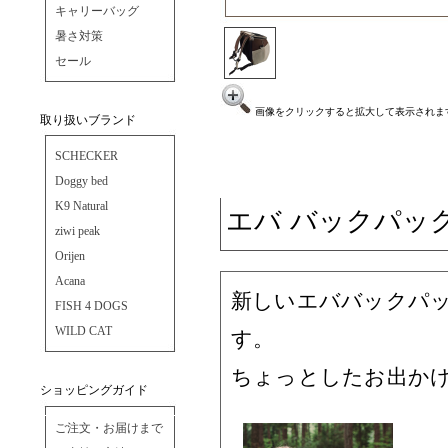
キャリーバッグ
暑さ対策
セール
画像をクリックすると拡大して表示されま
取り扱いブランド
SCHECKER
Doggy bed
K9 Natural
エバ バックパッ
ziwi peak
Orijen
Acana
新しいエババックパ
FISH 4 DOGS
WILD CAT
す。
ちょっとしたお出か
ショッピングガイド
ご注文・お届けまで