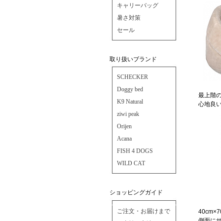
キャリーバッグ
暑さ対策
セール
取り扱いブランド
SCHECKER
Doggy bed
最上階
K9 Natural
心地良
ziwi peak
Orijen
Acana
FISH 4 DOGS
WILD CAT
ショッピングガイド
ご注文・お届けまで
40cm×7
側面に