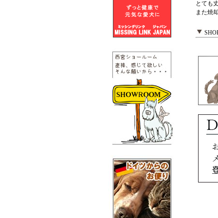
とても
また焼
SHOP