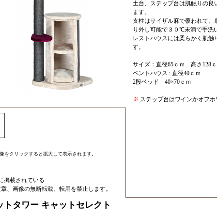
土台、ステップ台は肌触りの良
ます。
支柱はサイザル麻で覆われて、
り外し可能で３０℃未満で手洗
レストハウスには柔らかく肌触
す。
サイズ：直径65ｃｍ 高さ128
ペントハウス : 直径40ｃｍ
2段ベッド 40×70ｃｍ
※
ステップ台はワインかオフホ
像をクリックすると拡大して表示されます。
内に掲載されている
文章、画像の無断転載、転用を禁止します。
ットタワー キャットセレクト