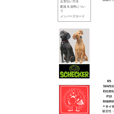
お支払い方法
配送 & 送料につい
て
メンバーズカード
R5
S04/S1
E01/E0
P10
R08/R0
＊サイ
吸音性