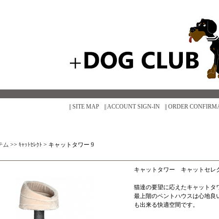
|| SITE MAP
|| ACCOUNT SIGN-IN
|| ORDER CONFIRM
テム
>>
ｷｬｯﾄｾﾚｸﾄ
>
キャットタワー 9
キャットタワー キャットセレ
猫達の要望に応えたキャットタ
最上階のペントハウスは心地良
も出来る快適空間です。