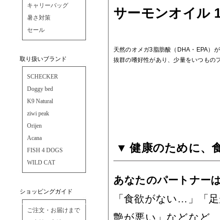
キャリーバッグ
サーモンオイル 1
暑さ対策
セール
天然のオメガ3脂肪酸（DHA・EPA）
取り扱いブランド
抜群の嗜好性があり、少量をいつもの
SCHECKER
Doggy bed
K9 Natural
ziwi peak
Orijen
Acana
健康のために、
FISH 4 DOGS
WILD CAT
あなたのパートナー
ショッピングガイド
「食欲がない…」「
ご注文・お届けまで
艶が悪い」などなど