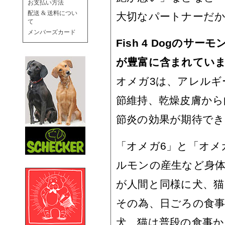
お支払い方法
配送 & 送料につい
大切なパートナーだ
て
メンバーズカード
Fish 4 Dogのサ
が豊富に含まれてい
オメガ3は、アレルギ
節維持、乾燥皮膚から
節炎の効果が期待で
「オメガ6」と「オメ
ルモンの産生など身
が人間と同様に犬、
その為、日ごろの食
犬、猫は普段の食事