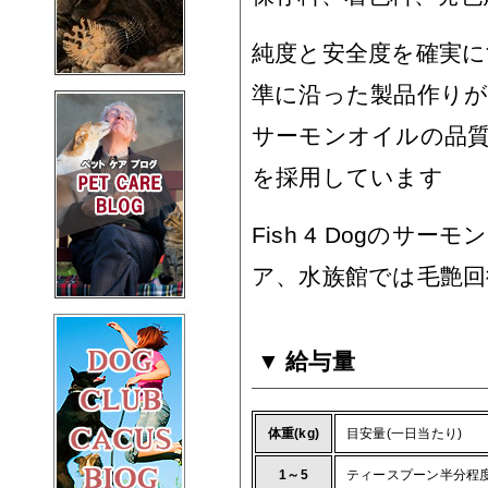
純度と安全度を確実に
準に沿った製品作り
サーモンオイルの品
を採用しています
Fish 4 Dogの
ア、水族館では毛艶
給与量
体重(kg)
目安量(一日当たり)
1～5
ティースプーン半分程