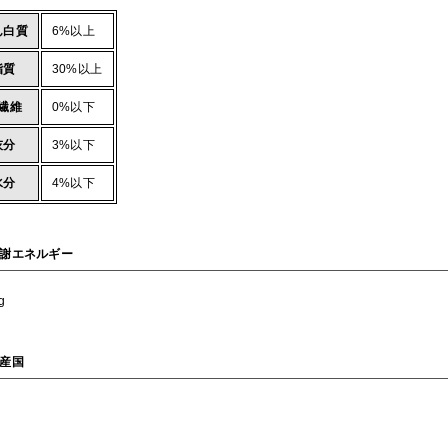
ん白質
6%以上
脂質
30%以上
繊維
0%以下
灰分
3%以下
水分
4%以下
謝エネルギー
g
産国