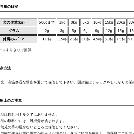
与量の目安
犬の体重(kg)
500gまで
1kg
3kg
5kg
10kg
15kg
20kg
30
グラム
2g
3g
5g
6g
9g
12g
15g
18
付属のｽﾌﾟｰﾝ*
1.0杯
1.5杯
2.5杯
3.0杯
4.5杯
6.0杯
7.5杯
9.
ーンすりきりで換算
存方法
日光、高温多湿な場所を避けて保管して下さい。開封後はチャックをしっかりと閉
用上のご注意
本品は授乳用ミルクではありません。
本品の原料中には、乳成分が含まれます。
乳幼児の手の届かないところに保管してください。
給与中に健康状態に異常が見られた場合は、直ちに給与を中止し、獣医師にご相談