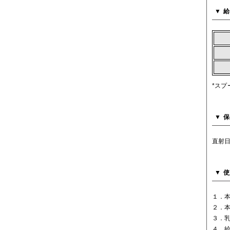
給
*スプ
保
直射
使
１．
２．
３．
４．