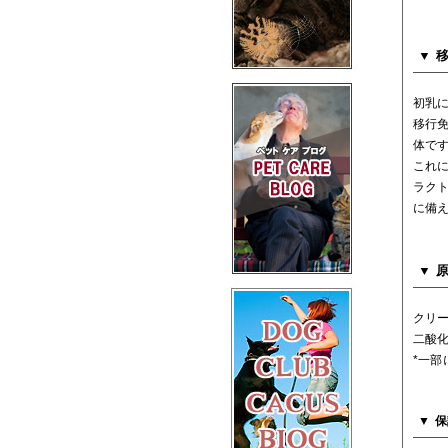
初乳
移行
体で
これ
ラク
に備
クリ
二酸
*一部
保