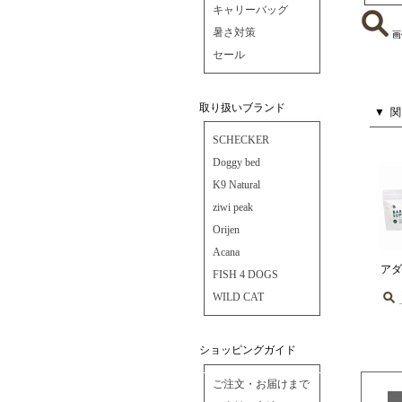
キャリーバッグ
暑さ対策
画
セール
取り扱いブランド
SCHECKER
Doggy bed
K9 Natural
ziwi peak
Orijen
Acana
ア
FISH 4 DOGS
WILD CAT
ショッピングガイド
ご注文・お届けまで