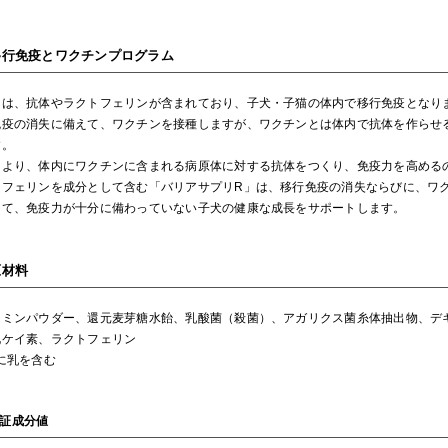
移行免疫とワクチンプログラム
には、抗体やラクトフェリンが含まれており、子犬・子猫の体内で移行免疫となり
免疫の消失に備えて、ワクチンを接種しますが、ワクチンとは体内で抗体を作らせ
す。
により、体内にワクチンに含まれる病原体に対する抗体をつくり、免疫力を高める
トフェリンを成分として含む「バリアサプリR」は、移行免疫の消失ならびに、ワ
えて、免疫力が十分に備わっていない子犬の健康な成長をサポートします。
原材料
ーミンパウダー、還元麦芽糖水飴、乳酸菌（殺菌）、アガリクス菌糸体抽出物、デ
化ケイ素、ラクトフェリン
に乳を含む
証成分値