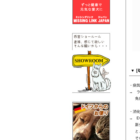
・病
→ 
免疫
・消
→ 
新生
とこ
その