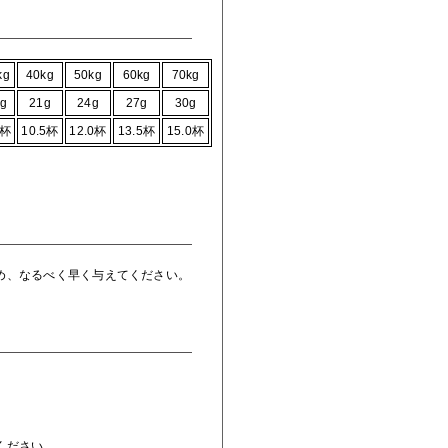
kg
40kg
50kg
60kg
70kg
g
21g
24g
27g
30g
0杯
10.5杯
12.0杯
13.5杯
15.0杯
め、なるべく早く与えてください。
ください。