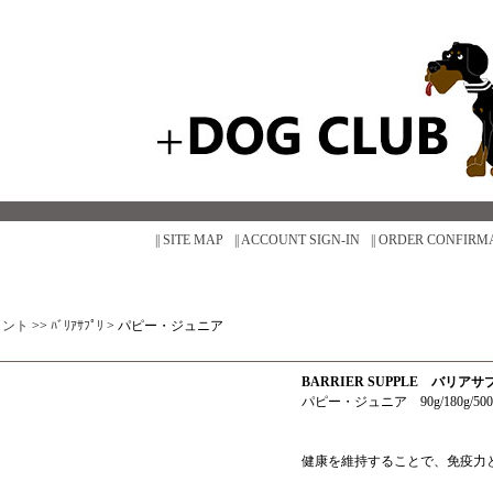
|| SITE MAP
|| ACCOUNT SIGN-IN
|| ORDER CONFIRM
メント
>>
ﾊﾞﾘｱｻﾌﾟﾘ
>
パピー・ジュニア
BARRIER SUPPLE バリアサ
パピー・ジュニア 90g/180g/5
健康を維持することで、免疫力