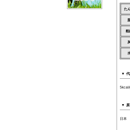
た
粗
代
5kcal/
原
日本