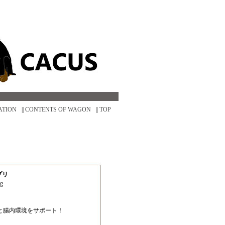
ATION
|| CONTENTS OF WAGON
|| TOP
プリ
00g
と腸内環境をサポート！