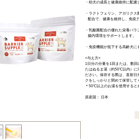
・幼犬の成長と健康維持に配慮
・ラクトフェリン、アガリクス
配合で、健康を維持し、免疫力
・乳酸菌配合の優れた栄養バラ
腸内環境をサポートします。
・免疫機能が低下する高齢犬に
<与え方>
1日分の分量を1回または、数
たはぬるま湯（約50℃以内）
ださい。保存する際は、直射日
クをしっかりと閉めて保管して
＊50℃以上のお湯を使用すると
原産国： 日本