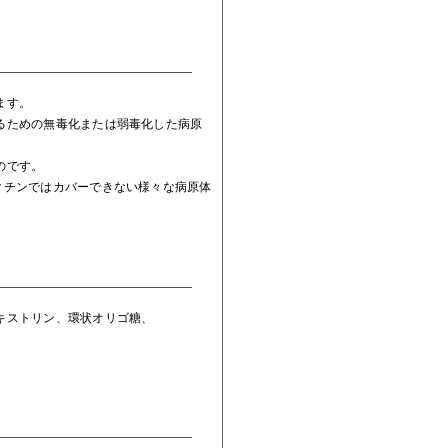
ます。
るための無毒化または弱毒化した病原
のです。
クチンではカバーできない様々な病原体
キストリン、環状オリゴ糖、