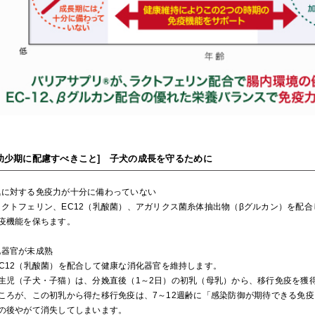
[幼少期に配慮すべきこと] 子犬の成長を守るために
気に対する免疫力が十分に備わっていない
ラクトフェリン、EC12（乳酸菌）、アガリクス菌糸体抽出物（βグルカン）を配
機能を保ちます。
化器官が未成熟
EC12（乳酸菌）を配合して健康な消化器官を維持します。
児（子犬・子猫）は、分娩直後（1～2日）の初乳（母乳）から、移行免疫を獲
ろが、この初乳から得た移行免疫は、7～12週齢に「感染防御が期待できる免疫
後やがて消失してしまいます。