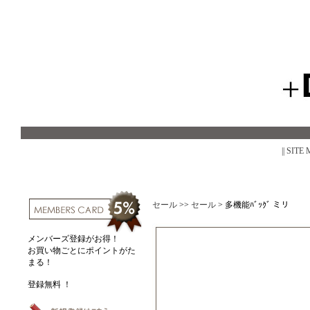
|| SITE
セール
>>
セール
>
多機能ﾊﾞｯｸﾞ ミリ
メンバーズ登録がお得！
お買い物ごとにポイントがた
まる！
登録無料 ！