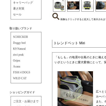
キャリーバッグ
暑さ対策
セール
画像をクリックすると拡大して表示されま
取り扱いブランド
SCHECKER
トレンドペット Miri
Doggy bed
K9 Natural
ziwi peak
「もしも」の地震や台風のときに備え
Orijen
いざというときに愛犬愛猫にとって、
Acana
FISH 4 DOGS
WILD CAT
広々と
ショッピングガイド
カーバ
ご注文・お届けまで
また、