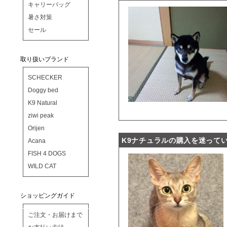
キャリーバッグ
暑さ対策
セール
取り扱いブランド
SCHECKER
Doggy bed
K9 Natural
ziwi peak
Orijen
K9ナチュラルの購入を迷って
Acana
FISH 4 DOGS
WILD CAT
ショッピングガイド
ご注文・お届けまで