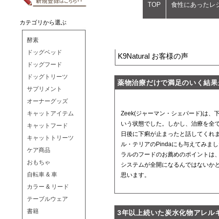
TOP
食性にあったレ
カテゴリから選ぶ
酵素
ドッグベッド
K9Natural お客様の声
ドッグフード
ドッグトリーツ
薬物治療だけで満足のいく結果
サプリメント
オーナーグッズ
キャットアイテム
Zeek(ジャーマン・シェパード)
いう状態でした。しかし、治療を全て
キャットフード
日後に下痢が止まったと話してくれ
キャットトリーツ
ル・テリアのPindaにも与えてみ
ケア商品
ラルのフードのお薦めのポイントは、
おもちゃ
システムが全開になるんではないか
自転車 & 車
思います。
カラー & リード
テーブルウェア
書籍
3年以上続いた炭水化物アレル