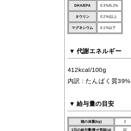
DHA/EPA
0.3%/0.2%
タウリン
0.2%(以上
マグネシウム
0.1%以下
代謝エネルギー
412kcal/100g
内訳 : たんぱく質39
給与量の目安
猫の体重(kg)
2
1日の給与量/痩せ気味(g)
32