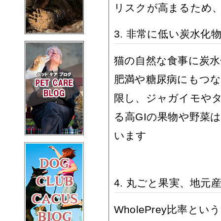
リスクが高まるため、
3. 非常に低い炭水化
猫の自然な食事に炭
肥満や糖尿病にもつ
限し、ジャガイモや
る高GIの果物や野菜
います
4. 丸ごと果実、地
WholePrey比率