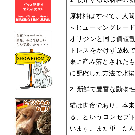
原材料はすべて、人
＜ヒューマングレー
オリジンと同じ価値観
トレスをかけず放牧
巣に産み落とされた
に配慮した方法で水
2. 新鮮で豊富な動物
猫は肉食であり、本
る、というコンセプトの
います。また単一た