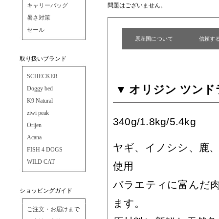
キャリーバッグ
問題はございません。
暑さ対策
セール
原産国について
信頼す
取り扱いブランド
SCHECKER
オリジン ツンド
Doggy bed
K9 Natural
ziwi peak
340g/1.8kg/5.4kg
Orijen
Acana
ヤギ、イノシシ、鹿、
FISH 4 DOGS
WILD CAT
使用
バラエティに富んだ
ショッピングガイド
ます。
ご注文・お届けまで