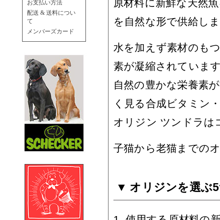
原材料に新鮮な天然魚
お支払い方法
配送 & 送料につい
を自然な形で供給し
て
メンバーズカード
水を加えず素材のも
素が凝縮されていま
自然の豊かな栄養素
く見る合成ビタミン
オリジン ツンドラは
子猫から老猫までの
オリジンを選ぶ
1. 使用する原材料の