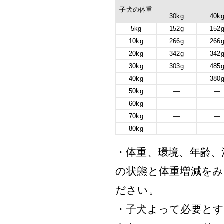
子犬の体重
30kg
40k
5kg
152g
152
10kg
266g
266
20kg
342g
342
30kg
303g
485
40kg
―
380
50kg
―
―
60kg
―
―
70kg
―
―
80kg
―
―
・体重、環境、年齢、
の状態と体重増減を
ださい。
・子犬よって必要と