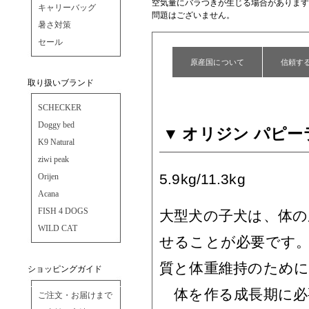
空気量にバラつきが生じる場合があります
キャリーバッグ
問題はございません。
暑さ対策
セール
原産国について
信頼す
取り扱いブランド
SCHECKER
Doggy bed
オリジン パピー
K9 Natural
ziwi peak
5.9kg/11.3kg
Orijen
Acana
FISH 4 DOGS
大型犬の子犬は、体
WILD CAT
せることが必要です
質と体重維持のため
ショッピングガイド
体を作る成長期に必
ご注文・お届けまで