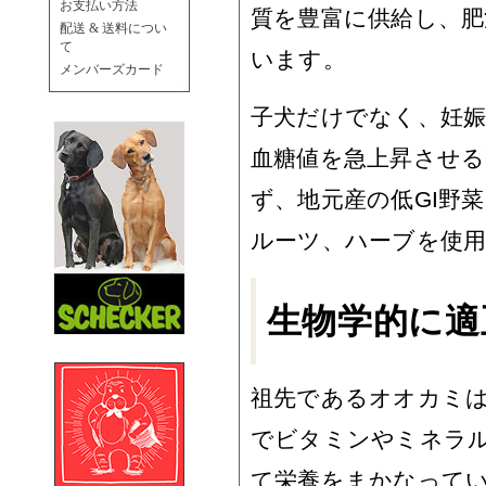
お支払い方法
質を豊富に供給し、肥
配送 & 送料につい
て
います。
メンバーズカード
子犬だけでなく、妊
血糖値を急上昇させる
ず、地元産の低GI野
ルーツ、ハーブを使用
生物学的に適
祖先であるオオカミ
でビタミンやミネラ
て栄養をまかなって