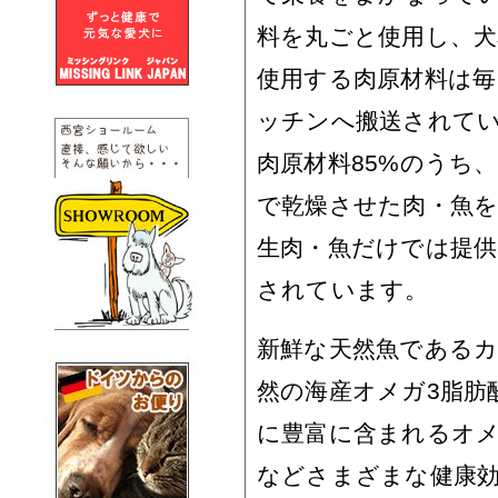
料を丸ごと使用し、犬
使用する肉原材料は毎
ッチンへ搬送されて
肉原材料85%のうち、2
で乾燥させた肉・魚
生肉・魚だけでは提
されています。
新鮮な天然魚である
然の海産オメガ3脂肪
に豊富に含まれるオメ
などさまざまな健康