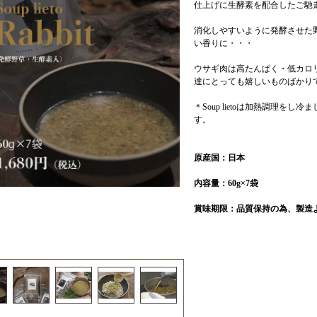
仕上げに生酵素を配合したご馳
消化しやすいように発酵させた
い香りに・・・
ウサギ肉は高たんぱく・低カロ
達にとっても嬉しいものばかり
＊Soup lietoは加熱調理を
す。
原産国：日本
内容量：60g×7袋
賞味期限：品質保持の為、製造よ