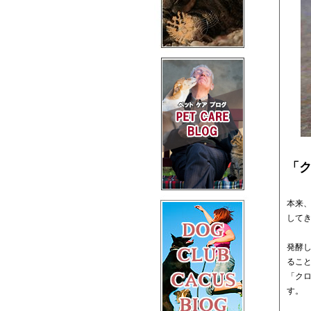
「
本来
して
発酵
るこ
「ク
す。