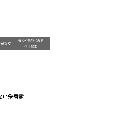
消化や新陳代謝を
発酵野草
促す酵素
ない栄養素