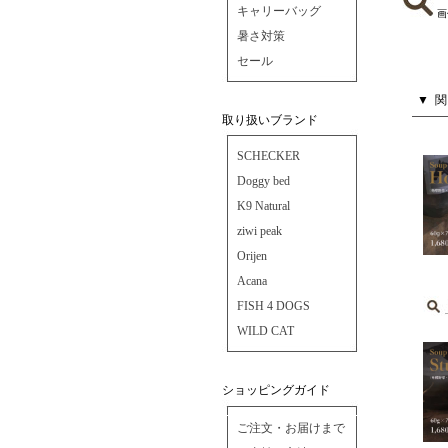
キャリーバッグ
画
暑さ対策
セール
取り扱いブランド
SCHECKER
Doggy bed
K9 Natural
ziwi peak
Orijen
Acana
FISH 4 DOGS
WILD CAT
ショッピングガイド
ご注文・お届けまで