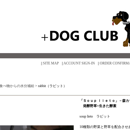
|| SITE MAP
|| ACCOUNT SIGN-IN
|| ORDER CONFIRM
食べ物からの水分補給
>
rabbit（ラビット）
「Ｓｏｕｐ ｌｉｅｔｏ」－森
発酵野草×生きた酵素
soup lieto ラビット
10種類の野菜と野草を配合させ