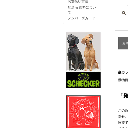
お支払い方法
配送 & 送料につい
て
メンバーズカード
お
森カラ
動物
「
このSo
幸せ
家族