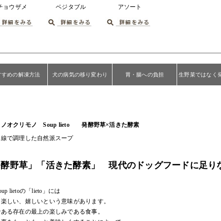
チョウザメ
ベジタブル
アソート
すすめの解凍方法
犬の病気の移り変わり
胃・腸への負担
生野菜ではなく
ノオクリモノ Soup lieto 発酵野草×活きた酵素
目線で調理した自然派スープ
発酵野草」「活きた酵素」 現代のドッグフードに足り
up lietoの「lieto」には
、楽しい、嬉しいという意味があります。
である存在の最上の楽しみである食事。