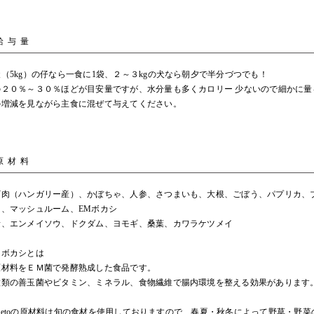
給与量
（5kg）の仔なら一食に1袋、２～３kgの犬なら朝夕で半分づつでも！
の２０％～３０％ほどが目安量ですが、水分量も多くカロリー 少ないので細かに量
の増減を見ながら主食に混ぜて与えてください。
原材料
ギ肉（ハンガリー産）、かぼちゃ、人参、さつまいも、大根、ごぼう、パプリカ、
じ、マッシュルーム、EMボカシ
素、エンメイソウ、ドクダム、ヨモギ、桑葉、カワラケツメイ
Ｍボカシとは
原材料をＥＭ菌で発酵熟成した食品です。
種類の善玉菌やビタミン、ミネラル、食物繊維で腸内環境を整える効果があります
p lietoの原材料は旬の食材を使用しておりますので、春夏・秋冬によって野草・