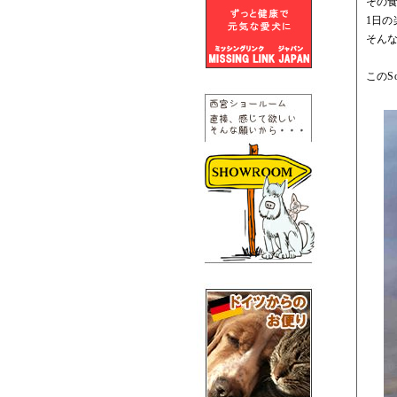
その
1日
そん
このS