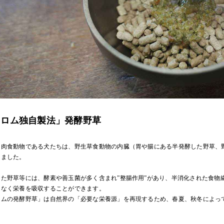
クロム独自製法」発酵野草
、肉食動物である犬たちは、野生草食動物の内臓（胃や腸にある半発酵した野草、
きました。
した野草等には、酵素や善玉菌が多く含まれ”整腸作用”があり、半消化された食物
となく栄養を吸収することができます。
ロムの発酵野草」は自然界の「必要な栄養源」を再現するため、春夏、秋冬によっ