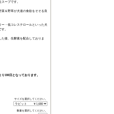
走スープです。
野菜＆野草が犬達の食欲をそそる良
リー・低コレステロールといった犬
です。
し冷ました後、生酵素を配合しておりま
り180日となっております。
サイズを選択してください。
数量を選択してください。