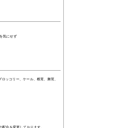
を気にせず
ブロッコリー、ケール、椎茸、舞茸、
。
野菜の配合を変更しております。