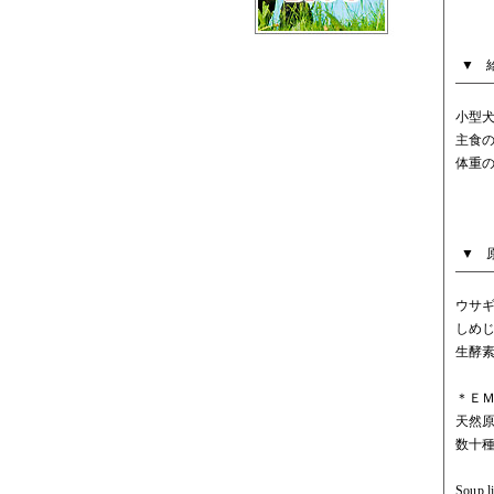
小型犬
主食
体重
ウサ
しめ
生酵
＊Ｅ
天然
数十
Sou