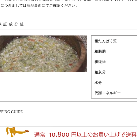
料につきましては商品裏面にてご確認ください。
保証成分値
粗たんぱく質
粗脂肪
粗繊維
粗灰分
水分
代謝エネルギー
PING GUIDE