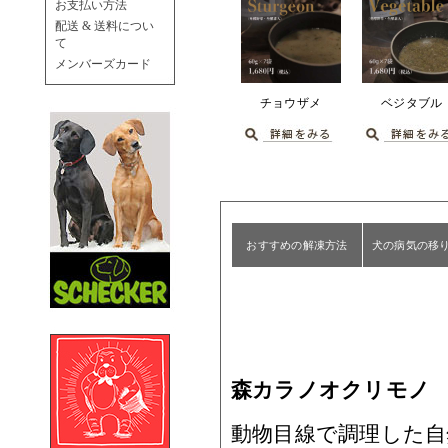
お支払い方法
配送 & 送料につい
て
メンバーズカード
チョウザメ
ベジタブル
おすすめの解凍方法
犬の病気の移
森カラノオクリモノ S
動物目線で調理した自