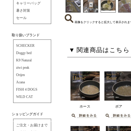
キャリーバッグ
暑さ対策
セール
画像をクリックすると拡大して表示されま
取り扱いブランド
SCHECKER
関連商品はこちら
Doggy bed
K9 Natural
ziwi peak
Orijen
Acana
FISH 4 DOGS
WILD CAT
ホース
ボア
ショッピングガイド
ご注文・お届けまで